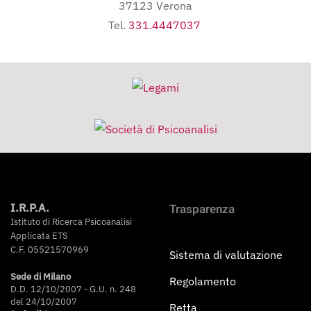
37123 Verona
Tel.
331.4447037
I.R.P.A.
Trasparenza
Istituto di Ricerca Psicoanalisi
Applicata ETS
C.F. 05521570969
Sistema di valutazione
Sede di Milano
Regolamento
D.D. 12/10/2007 - G.U. n. 248
del 24/10/2007
Retta