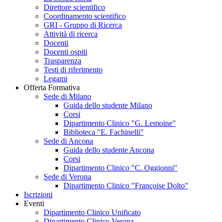
Direttore scientifico
Coordinamento scientifico
GRI - Gruppo di Ricerca
Attività di ricerca
Docenti
Docenti ospiti
Trasparenza
Testi di riferimento
Legami
Offerta Formativa
Sede di Milano
Guida dello studente Milano
Corsi
Dipartimento Clinico "G. Lemoine"
Biblioteca "E. Fachinelli"
Sede di Ancona
Guida dello studente Ancona
Corsi
Dipartimento Clinico "C. Oggionni"
Sede di Verona
Dipartimento Clinico "Françoise Dolto"
Iscrizioni
Eventi
Dipartimento Clinico Unificato
Dipartimento Clinico Verona