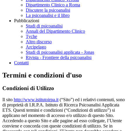
Dipartimento Clinico a Roma
Discutere la psicoanalisi
La psicoanalisi e il libro
Pubblicazioni
Studi di psicoanalisi
Annali del Dipartimento Clinico
Tyche
Altro discorso
Arcipelago
Studi di psicoanalisi applicata - Jonas
Rivista - Frontiere della psicoanalisi
Contatti
Termini e condizioni d'uso
Condizioni di Utilizzo
Il sito
http://www.istitutoirpa.it
(“Sito”) ed i relativi contenuti, sono
di proprietà di I.R.P.A. Istituto di Ricerca Psicoanalisi Applicata
ETS. Questi termini e condizioni (“Condizioni di utilizzo”) si
applicano nel momento di accesso e/o utilizzo di questo Sito.
Accedendo a questo Sito e alle pagine ad esso collegate, l’Utente
conviene e concorda con queste condizioni di utilizzo. Se in