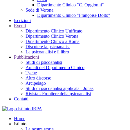
Dipartimento Clinico "C. Oggionni"
Sede di Verona
Dipartimento Clinico "Françoise Dolto"
Iscrizioni
Eventi
Dipartimento Clinico Unificato
Dipartimento Clinico Verona
Dipartimento Clinico a Roma
Discutere la psicoanalisi
La psicoanalisi e il libro
Pubblicazioni
Studi di psicoanalisi
Annali del Dipartimento Clinico
Tyche
Altro discorso
Arcipelago
Studi di psicoanalisi applicata - Jonas
Rivista - Frontiere della psicoanalisi
Contatti
Home
Istituto
La nostra storia