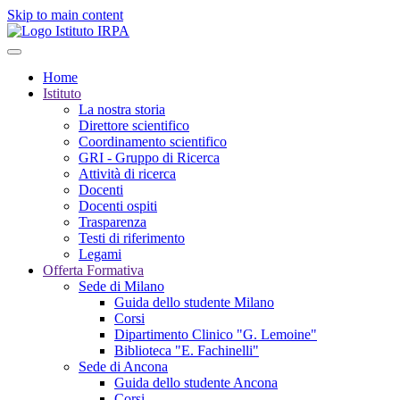
Skip to main content
Home
Istituto
La nostra storia
Direttore scientifico
Coordinamento scientifico
GRI - Gruppo di Ricerca
Attività di ricerca
Docenti
Docenti ospiti
Trasparenza
Testi di riferimento
Legami
Offerta Formativa
Sede di Milano
Guida dello studente Milano
Corsi
Dipartimento Clinico "G. Lemoine"
Biblioteca "E. Fachinelli"
Sede di Ancona
Guida dello studente Ancona
Corsi