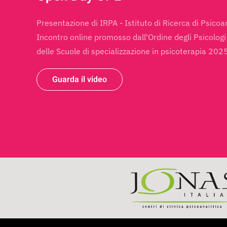
Presentazione di IRPA - Istituto di Ricerca di Psicoa
Incontro online promosso dall'Ordine degli Psicolog
delle Scuole di specializzazione in psicoterapia 202
Guarda il video