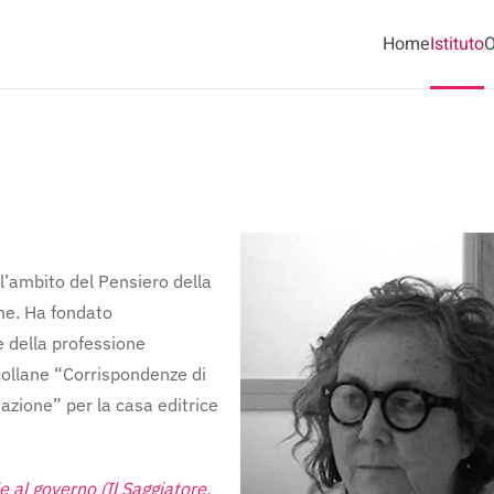
Home
Istituto
O
ll’ambito del Pensiero della
one. Ha fondato
e della professione
 collane “Corrispondenze di
zione” per la casa editrice
e al governo (Il Saggiatore,