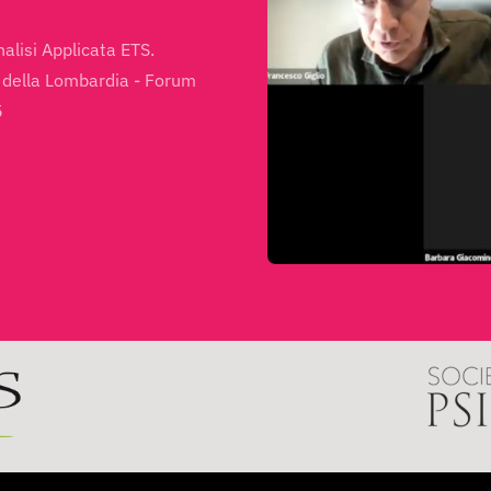
nalisi Applicata ETS.
i della Lombardia - Forum
5