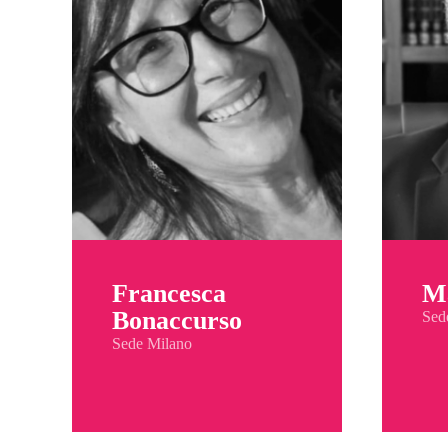
Francesca
M
Bonaccurso
Sed
Sede Milano