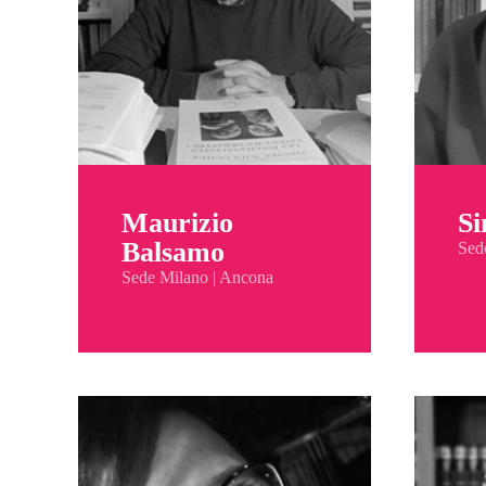
Maurizio
Si
Balsamo
Sed
Sede Milano | Ancona