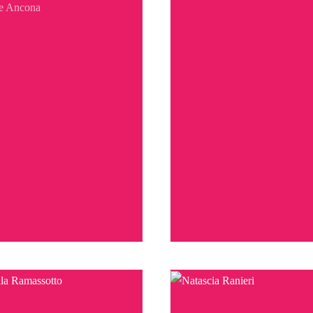
e Ancona