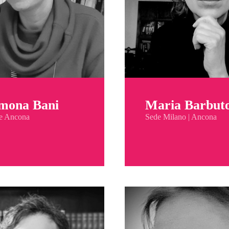
mona Bani
Maria Barbut
e Ancona
Sede Milano | Ancona