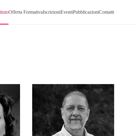
tituto
Offerta Formativa
Iscrizioni
Eventi
Pubblicazioni
Contatti