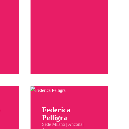
o
Federica
Pelligra
Sede Milano | Ancona |